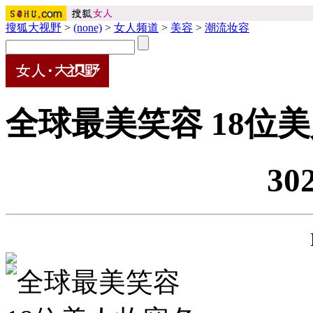
搜狐大视野
>
(none)
>
女人频道
>
美容
>
潮流妆容
全球最美笑容 18位
30